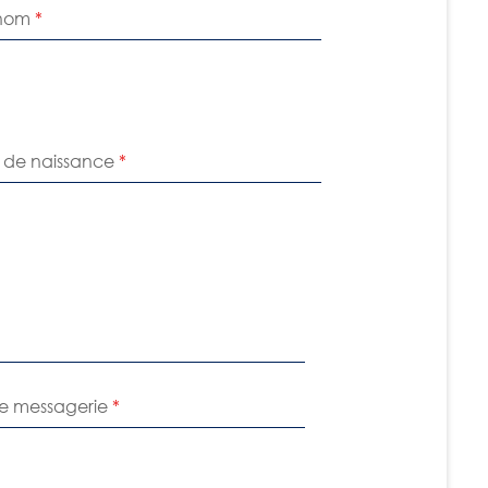
énom
*
le de naissance
*
de messagerie
*