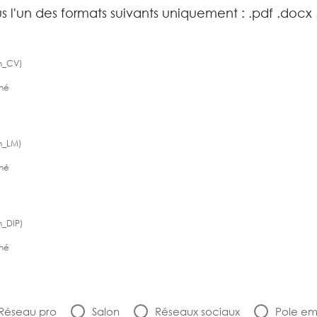
s l'un des formats suivants uniquement : .pdf .docx 
m_CV)
nné
m_LM)
nné
m_DIP)
nné
Réseau pro
Salon
Réseaux sociaux
Pole em