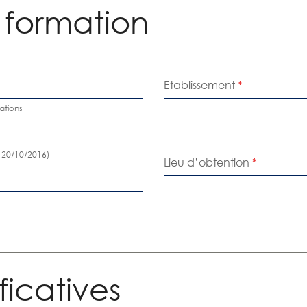
 formation
Etablissement
*
ations
: 20/10/2016)
Lieu d’obtention
*
ificatives