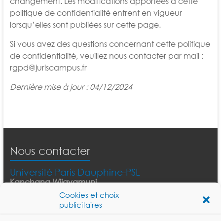
changement. Les modifications apportées à cette
politique de confidentialité entrent en vigueur
lorsqu’elles sont publiées sur cette page.
Si vous avez des questions concernant cette politique
de confidentialité, veuillez nous contacter par mail :
rgpd@juriscampus.fr
Dernière mise à jour : 04/12/2024
Nous contacter
Université Paris Dauphine-PSL
Kanchana Wijayamuni
Tél :
06 27 53 30 19
Cookies et choix
E-mail :
kanchana.wijayamuni@dauphine.psl.eu
publicitaires
Institut Juriscampus